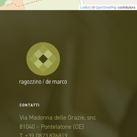
| ©
contributors
Leaflet
OpenStreetMap
CONTATTI
Via Madonna delle Grazie, snc
81040 – Pontelatone (CE)
T. +39 0823.876819