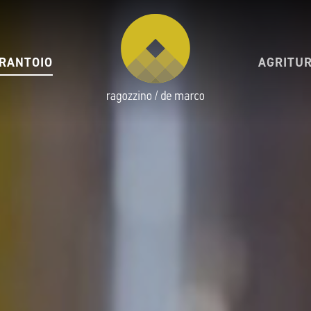
RANTOIO
AGRITU